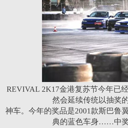
REVIVAL 2K17金港复苏节今
然会延续传统以抽奖
神车。今年的奖品是2001款斯巴鲁翼
典的蓝色车身……中