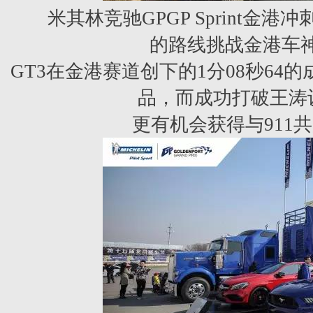
米其林竞驰GPGP Sprint金
的路线挑战金港车神
GT3
在金港赛道创下的1分08秒64的
品，而成功打破王涛
更有
机会获得与911