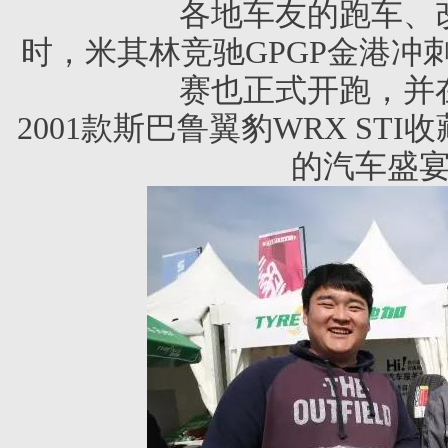
各地车友的跑车、
时，米其林竞驰GPGP金港冲刺
赛也正式开跑，
并
2001款斯巴鲁翼豹WRX S
的汽车盛